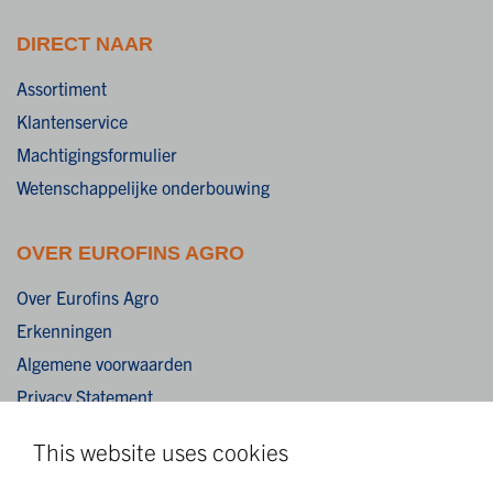
DIRECT NAAR
Assortiment
Klantenservice
Machtigingsformulier
Wetenschappelijke onderbouwing
OVER EUROFINS AGRO
Over Eurofins Agro
Erkenningen
Algemene voorwaarden
Privacy Statement
Integriteitsverklaring
This website uses cookies
Cookies