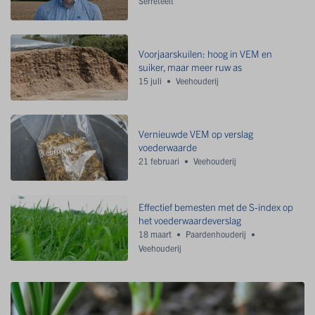
Serreteelt
Voorjaarskuilen: hoog in VEM en
suiker, maar meer ruw as
15 juli
Veehouderij
Vernieuwde VEM op verslag
voederwaarde
21 februari
Veehouderij
Effectief bemesten met de S-index op
het voederwaardeverslag
18 maart
Paardenhouderij
Veehouderij