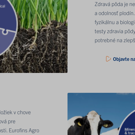
Zdravá pôda je ne
a odolnosť plodín.
fyzikálnu a biolo
testy zdravia pôd
potrebné na zlepš
Objavte na
ložiek v chove
ová pre
sti. Eurofins Agro