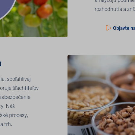
rozhodnutia a zníži
Objavte na
a
a, spoľahlivej
oruje šľachtiteľov
 zabezpečenie
ty. Náš
ľské procesy,
a trh.