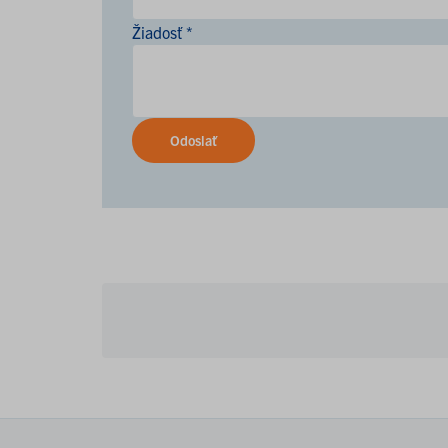
Žiadosť *
Odoslať