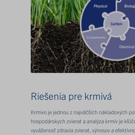
Riešenia pre krmivá
Krmivo je jednou z najväčších nákladových po
hospodárskych zvierat a analýza krmív je kľúč
vyváženosť zdravia zvierat, výnosov a efektívno