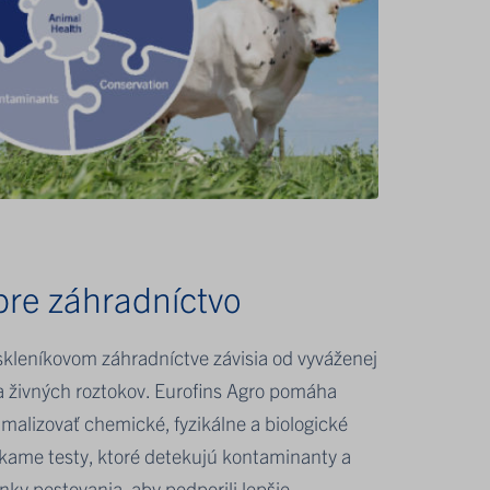
pre záhradníctvo
skleníkovom záhradníctve závisia od vyváženej
a živných roztokov. Eurofins Agro pomáha
malizovať chemické, fyzikálne a biologické
ame testy, ktoré detekujú kontaminanty a
ky pestovania, aby podporili lepšie