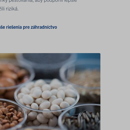
li riziká.
še riešenia pre záhradníctvo