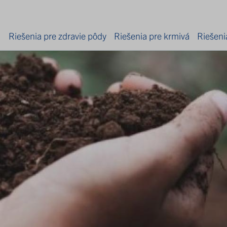
Riešenia pre zdravie pôdy
Riešenia pre krmivá
Riešeni