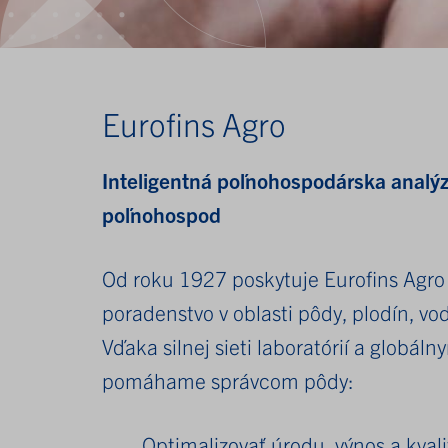
Eurofins Agro
Inteligentná poľnohospodárska analýz
poľnohospod
Od roku 1927 poskytuje Eurofins Agro
poradenstvo v oblasti pôdy, plodín, vo
Vďaka silnej sieti laboratórií a globá
pomáhame správcom pôdy:
Optimalizovať úrodu, výnos a kvali