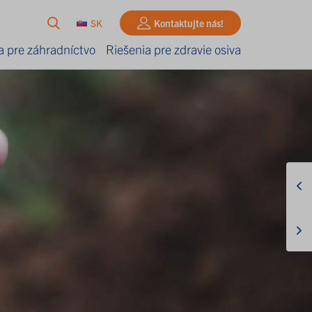
SK
Kontaktujte nás!
a pre záhradníctvo
Riešenia pre zdravie osiva