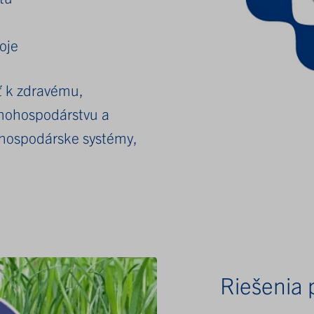
oje
ť k zdravému,
nohospodárstvu a
hospodárske systémy,
Riešenia 