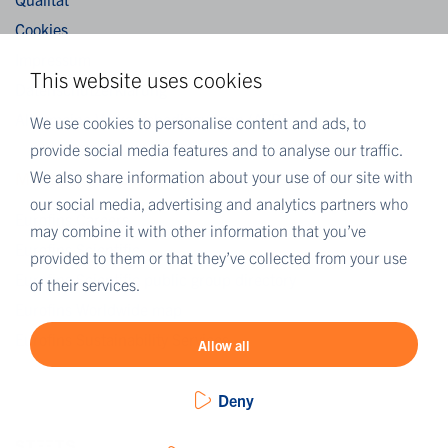
Cookies
Impressum
This website uses cookies
Datenschutzerklärung
Allgemeine Verkaufsbedingungen (AVB)
We use cookies to personalise content and ads, to
provide social media features and to analyse our traffic.
We also share information about your use of our site with
MEHR VON EUROFINS
our social media, advertising and analytics partners who
Eurofins Careers
may combine it with other information that you’ve
Eurofins Scientific
provided to them or that they’ve collected from your use
Eurofins Scientific public group directory
of their services.
Eurofins Worldwide map
Eurofins Sustainability Services
Allow all
Deny