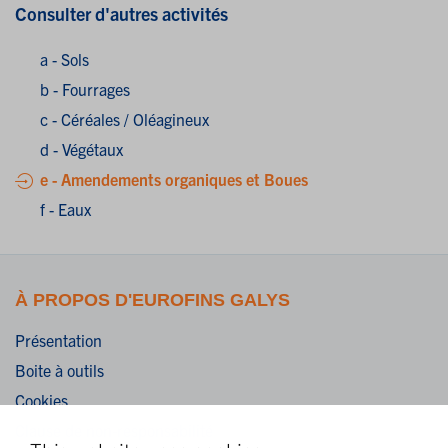
Consulter d'autres activités
a - Sols
b - Fourrages
c - Céréales / Oléagineux
d - Végétaux
e - Amendements organiques et Boues
f - Eaux
À PROPOS D'EUROFINS GALYS
Présentation
Boite à outils
Cookies
Clause de non-responsabilité