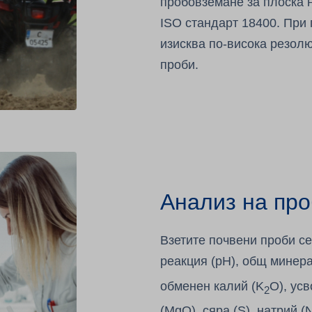
пробовземане за плоска 
ISO стандарт 18400. При
изисква по-висока резол
проби.
Анализ на про
Взетите почвени проби се
реакция (pH), общ минер
обменен калий (K
O), ус
2
(MgO), сяра (S), натрий (