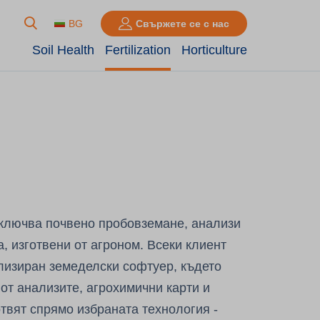
BG
Свържете се с нас
Soil Health
Fertilization
Horticulture
включва почвено пробовземане, анализи
, изготвени от агроном. Всеки клиент
лизиран земеделски софтуер, където
 от анализите, агрохимични карти и
отвят спрямо избраната технология -