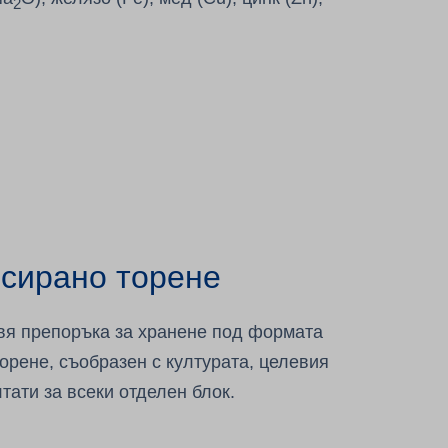
2
нсирано торене
твя препоръка за хранене под формата
орене, съобразен с културата, целевия
тати за всеки отделен блок.