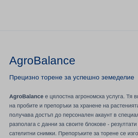
AgroBalance
Прецизно торене за успешно земеделие
AgroBalance
е
цялостна агрономска услуга. Тя 
на пробите и препоръки за хранене на растенията
получава достъп до персонален акаунт в специа
разполага с данни за своите блокове - резултати
сателитни снимки. Препоръките за торене се изг