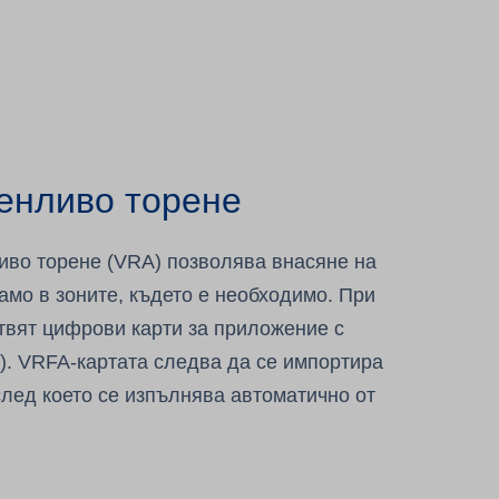
енливо торене
иво торене (VRA) позволява внасяне на
амо в зоните, където е необходимо. При
отвят цифрови карти за приложение с
. VRFA-картата следва да се импортира
след което се изпълнява автоматично от