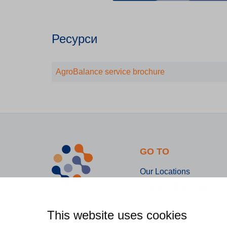
Ресурси
AgroBalance service brochure
GO TO
Our Locations
Scientific Publications
This website uses cookies