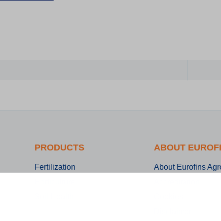
PRODUCTS
ABOUT EUROF
Fertilization
About Eurofins Agr
Horticulture
Accreditation
Soil Health
Cookies
Disclaimer