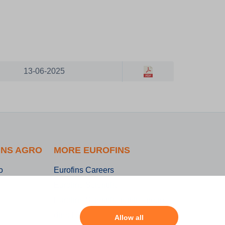
13-06-2025
INS AGRO
MORE EUROFINS
o
Eurofins Careers
Eurofins Scientific
Eurofins Scientific public group
directory
Allow all