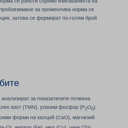
норма се работи спрямо изискванията на
 пробовземане за променлива норма се
юция, затова се формират по-голям брой
бите
 анализират за показателите почвена
ален азот (TMN), усвоим фосфор (P
O
),
2
5
воими форми на калций (CaO), магнезий
Na
O), желязо (Fe), мед (Cu), цинк (Zn),