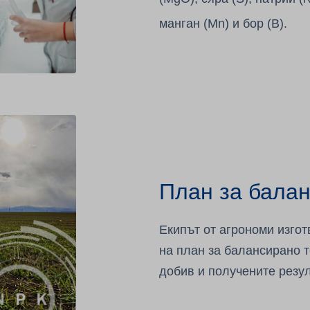
манган (Mn) и бор (B).
План за бала
Екипът от агрономи изго
на план за балансирано т
добив и получените резул