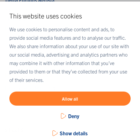
Tietoa Eurofins Agrosta
Yhteystiedot
This website uses cookies
Akkreditointi
Evästeet
We use cookies to personalise content and ads, to
provide social media features and to analyse our traffic.
Vastuuvapauslauseke
We also share information about your use of our site with
Tietosuojailmoitus
our social media, advertising and analytics partners who
Toimitusehdot
may combine it with other information that you’ve
provided to them or that they’ve collected from your use
MORE EUROFINS
of their services.
Eurofins Worldwide map
Eurofins Sustainability Services
Allow all
Deny
Show details