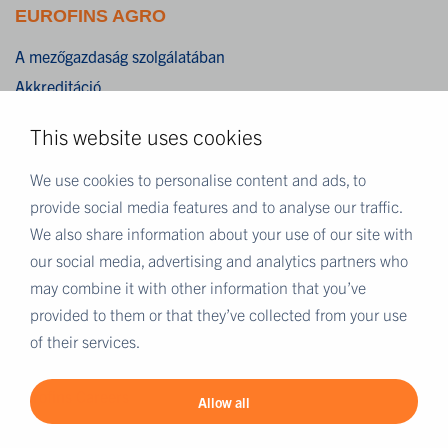
EUROFINS AGRO
A mezőgazdaság szolgálatában
Akkreditáció
Adatvédelmi nyilatkozat
This website uses cookies
Cookies
Web oldal ÁSZF
We use cookies to personalise content and ads, to
provide social media features and to analyse our traffic.
We also share information about your use of our site with
EUROFINS CSOPORT
our social media, advertising and analytics partners who
Eurofins Hungary
may combine it with other information that you’ve
Eurofins Scientific
provided to them or that they’ve collected from your use
Eurofins Scientific Group Directory
of their services.
Eurofins Worldwide map
Eurofins Careers
Allow all