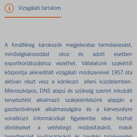
Vizsgálati tartalom
A fonálféreg károkozók megjelenése terméskiesést,
minőségkárosodást okoz és adott esetben
exportkorlátozáshoz vezethet. Vállalatunk szakértői
központja akkreditált vizsgálati módszereivel 1957 óta
aktívan részt vesz a károkozó elleni küzdelemben.
Mikroszkópos, DNS alapú és szükség szerint inkubált
tenyésztést alkalmazó szakjelentésünk alapján a
gazdanövények alkalmasságára és a kárveszélyre
vonatkozó információkat figyelembe véve hozhat
döntéseket a vetésforgó módosításáról, másik
termőterület kiválasztásáról és további talajkezelési