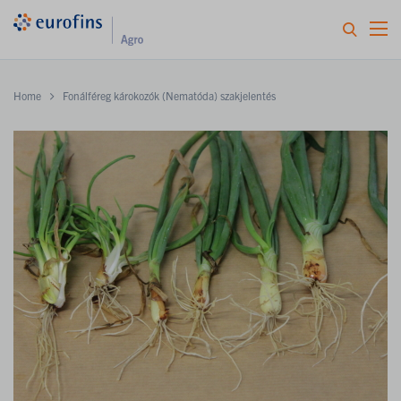
Home
Fonálféreg károkozók (Nematóda) szakjelentés