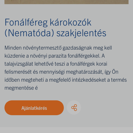
Fonálféreg károkozók
(Nematóda) szakjelentés
Minden növénytermesztő gazdaságnak meg kell
küzdenie a növényi parazita fonálférgekkel. A
talajvizsgálat lehetővé teszi a fonálférgek korai
felismerését és mennyiségi meghatározását, így Ön
időben megteheti a megfelelő intézkedéseket a termés
megmentése é
Ajánlatkérés