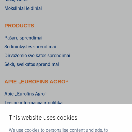
Moksliniai leidiniai
PRODUCTS
Pašarų sprendimai
Sodininkystės sprendimai
Dirvožemio sveikatos sprendimai
Sėklų sveikatos sprendimai
APIE „EUROFINS AGRO“
Apie „Eurofins Agro“
Teisinė informacija ir politika
Atsakomybės atsisakymas
This website uses cookies
Privatumo politika
Slapukai
We use cookies to personalise content and ads, to