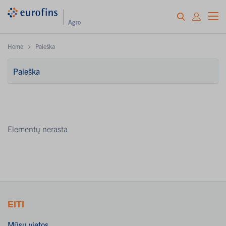
Home
Paieška
Elementų nerasta
EITI
Mūsų vietos