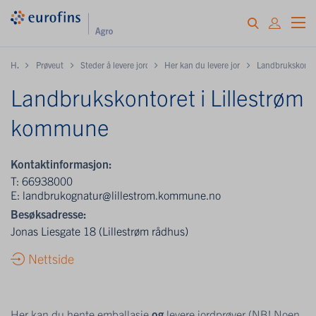
H
ome
Prøveuttak og innlevering
Steder å levere jordprøver samt hente gratis emballasje
Her kan du levere jordprøver og / eller hen
Landbrukskontor
Landbrukskontoret i Lillestrøm
kommune
Kontaktinformasjon:
T:
66938000
E:
landbrukognatur@lillestrom.kommune.no
Besøksadresse:
Jonas Liesgate 18 (Lillestrøm rådhus)
Nettside
Her kan du hente emballasje
og
levere jordprøver (NB! Noen