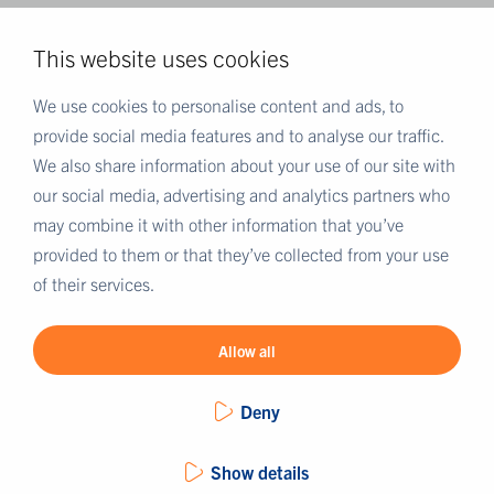
Cookies
This website uses cookies
MER EUROFINS
We use cookies to personalise content and ads, to
Eurofins Scientific
provide social media features and to analyse our traffic.
Eurofins i Norge
We also share information about your use of our site with
Eurofins Scientific public group directory
our social media, advertising and analytics partners who
may combine it with other information that you’ve
Eurofins Worldwide Map
provided to them or that they’ve collected from your use
Eurofins Careers
of their services.
Eurofins OnLine
Allow all
Deny
Show details