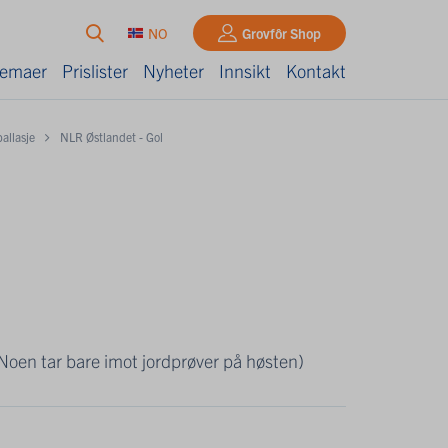
NO
Grovfôr Shop
kjemaer
Prislister
Nyheter
Innsikt
Kontakt
ballasje
NLR Østlandet - Gol
 Noen tar bare imot jordprøver på høsten)