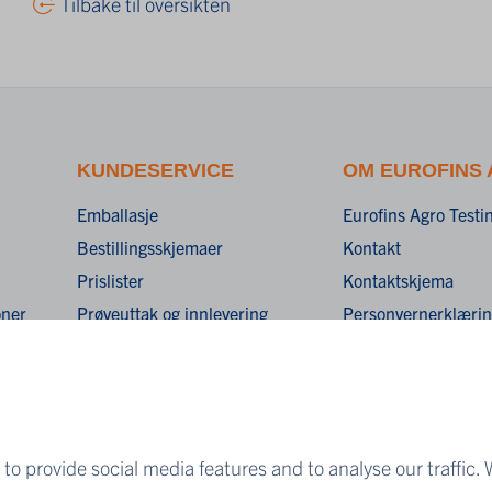
Tilbake til oversikten
KUNDESERVICE
OM EUROFINS
Emballasje
Eurofins Agro Test
Bestillingsskjemaer
Kontakt
Prislister
Kontaktskjema
oner
Prøveuttak og innlevering
Personvernerklæri
Jordprøvetakere
Ansvarsfraskrivelse
Cookies
to provide social media features and to analyse our traffic. 