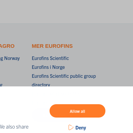
 AGRO
MER EUROFINS
ing Norway
Eurofins Scientific
Eurofins i Norge
Eurofins Scientific public group
ng
directory
Eurofins Worldwide Map
Eurofins Careers
Allow all
Eurofins OnLine
We also share
Deny