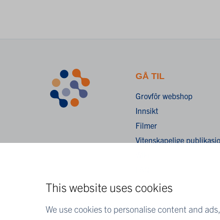
GÅ TIL
Grovfôr webshop
Innsikt
Filmer
Vitenskapelige publikasj
Wiki
FAQ
This website uses cookies
We use cookies to personalise content and ads, 