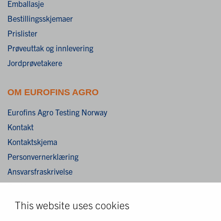
Emballasje
Bestillingsskjemaer
Prislister
Prøveuttak og innlevering
Jordprøvetakere
OM EUROFINS AGRO
Eurofins Agro Testing Norway
Kontakt
Kontaktskjema
Personvernerklæring
Ansvarsfraskrivelse
Cookies
This website uses cookies
MER EUROFINS