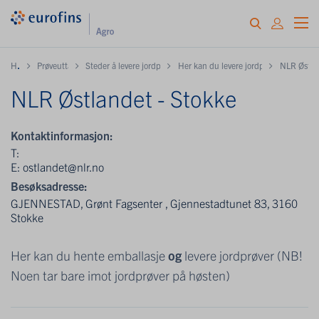
H
ome
Prøveuttak og innlevering
Steder å levere jordprøver samt hente gratis emballasje
Her kan du levere jordprøver og / eller
NLR Østlan
NLR Østlandet - Stokke
Kontaktinformasjon:
T:
E:
ostlandet@nlr.no
Besøksadresse:
GJENNESTAD, Grønt Fagsenter , Gjennestadtunet 83, 3160
Stokke
Her kan du hente emballasje
og
levere jordprøver (NB!
Noen tar bare imot jordprøver på høsten)