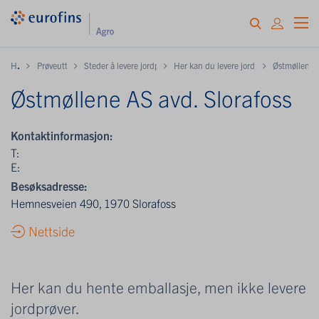
H
ome
Prøveuttak og innlevering
Steder å levere jordprøver samt hente gratis emballasje
Her kan du levere jordprøver og / eller 
Østmøllene A
Østmøllene AS avd. Slorafoss
Kontaktinformasjon:
T:
E:
Besøksadresse:
Hemnesveien 490, 1970 Slorafoss
Nettside
Her kan du hente emballasje, men ikke levere
jordprøver.