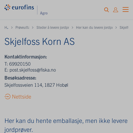
H
ome
Prøveuttak og innlevering
Steder å levere jordprøver samt hente gratis emballasje
Her kan du levere jordprøver og / elle
Skjelfos
Skjelfoss Korn AS
Kontaktinformasjon:
T:
69920150
E:
post.skjelfoss@fiska.no
Besøksadresse:
Skjelfossveien 114, 1827 Hobøl
Nettside
Her kan du hente emballasje, men ikke levere
jordprøver.