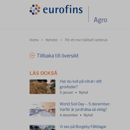
Home
Nyheter
För ett mer hållbart lantbruk
Tillbaka till översikt
LÄS OCKSÅ
Har du koll på nitrat i ditt
grovfoder?
5 januari
Nyhet
World Soil Day – 5 december:
Varför är jordhälsa så viktig?
4 december
Nyhet
Vi ses på Borgeby Fältdagar