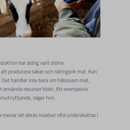
ktion har aldrig varit större.
av att producera säker och näringsrik mat. Kan
art. Det handlar inte bara om hälsosam mat,
h använda resurser klokt. Att exempelvis
ursutnyttjande, säger hon.
a menar att deras insatser ofta underskattas i