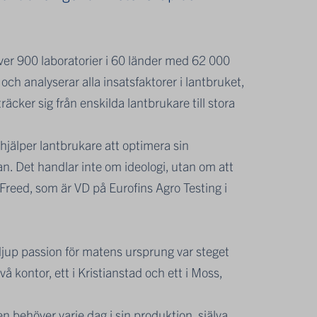
över 900 laboratorier i 60 länder med 62 000
ch analyserar alla insatsfaktorer i lantbruket,
räcker sig från enskilda lantbrukare till stora
Vi hjälper lantbrukare att optimera sin
. Det handlar inte om ideologi, utan om att
 Freed, som är VD på Eurofins Agro Testing i
jup passion för matens ursprung var steget
 två kontor, ett i Kristianstad och ett i Moss,
n behöver varje dag i sin produktion, själva