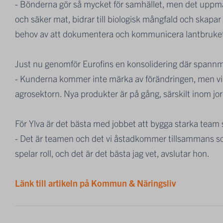
- Bönderna gör så mycket för samhället, men det uppmä
och säker mat, bidrar till biologisk mångfald och skapar s
behov av att dokumentera och kommunicera lantbrukets 
Just nu genomför Eurofins en konsolidering där spannm
- Kunderna kommer inte märka av förändringen, men vi b
agrosektorn. Nya produkter är på gång, särskilt inom jor
För Ylva är det bästa med jobbet att bygga starka team so
- Det är teamen och det vi åstadkommer tillsammans som
spelar roll, och det är det bästa jag vet, avslutar hon.
Länk till artikeln på Kommun & Näringsliv