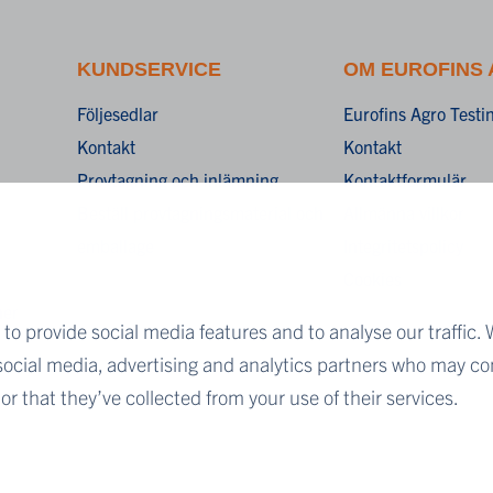
KUNDSERVICE
OM EUROFINS
Följesedlar
Eurofins Agro Test
Kontakt
Kontakt
Provtagning och inlämning
Kontaktformulär
Beställ provtagningsmaterial och
Allmänna villkor
emballage
Integritetspolicy
Cookies
ner
to provide social media features and to analyse our traffic. 
 social media, advertising and analytics partners who may co
r that they’ve collected from your use of their services.