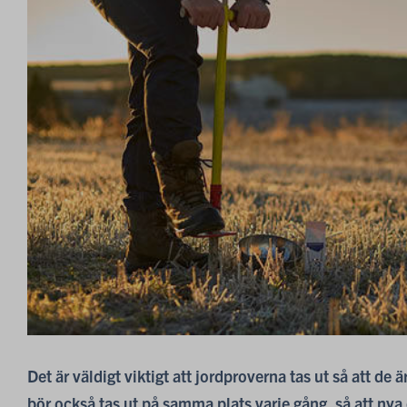
Det är väldigt viktigt att jordproverna tas ut så att de 
bör också tas ut på samma plats varje gång, så att nya