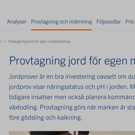
Analyser
Provtagning och inlämning
Följesedlar
Pris
r
Provtagning jord för egen markkartering
Provtagning jord för egen 
Jordprover är en bra investering oavsett om du dr
jordprov visar näringsstatus och pH i jorden. 
tidigare insatser men också planera kommande
växtodling. Provtagning görs när marken är sta
före gödsling och kalkning.