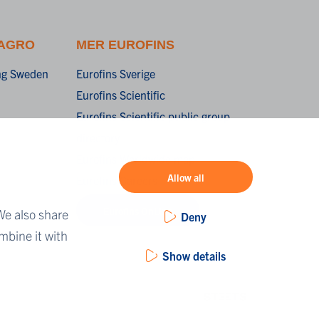
 AGRO
MER EUROFINS
ing Sweden
Eurofins Sverige
Eurofins Scientific
Eurofins Scientific public group
directory
Eurofins Worldwide map
Allow all
Eurofins Careers
Eurofins OnLine
We also share
Deny
mbine it with
Show details