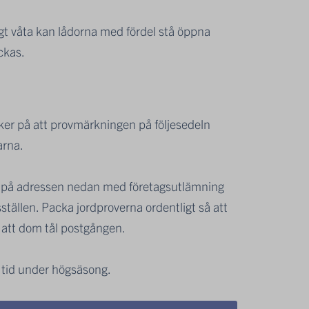
igt våta kan lådorna med fördel stå öppna
ickas.
 säker på att provmärkningen på följesedeln
arna.
iet på adressen nedan med företagsutlämning
ställen. Packa jordproverna ordentligt så att
gt att dom tål postgången.
re tid under högsäsong.