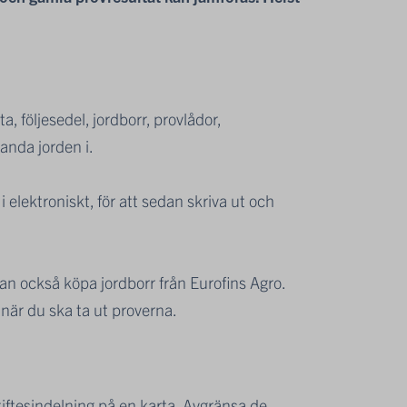
a, följesedel, jordborr, provlådor,
anda jorden i.
i elektroniskt, för att sedan skriva ut och
kan också köpa jordborr från Eurofins Agro.
t när du ska ta ut proverna.
iftesindelning på en karta. Avgränsa de