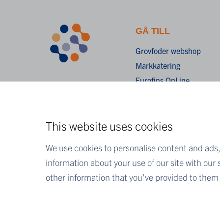
GÅ TILL
Grovfoder webshop
Markkatering
Eurofins OnLine
Kunskapsbank
Video
This website uses cookies
Wiki
Vetenskapliga publikatio
We use cookies to personalise content and ads, 
information about your use of our site with our
other information that you’ve provided to them o