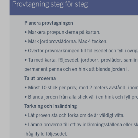
Provtagning steg för steg
Planera provtagningen
• Markera provpunkterna på kartan.
• Märk jordprovslådorna. Max 4 tecken.
• Överför provmärkningen till följesedel och fyll i övri
• Ta med karta, följesedel, jordborr, provlådor, samli
permanent penna och en hink att blanda jorden i.
Ta ut proverna
• Minst 10 stick per prov, med 2 meters avstånd, inom
• Blanda jorden från alla stick väl i en hink och fyll pr
Torkning och insändning
• Låt proven stå och torka om de är väldigt våta.
• Lämna proverna till ett av inlämningsställena eller 
ihåg ifylld följesedel.