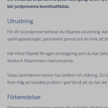
bör jordproverna koordinatfästas.
Utrustning
För att ta jordprover behöver du följande utrustning: kart
samlingskartonger, permanent penna och en hink att bl
Här hittar följedel för egen provtagning som du kan fylla 
skicka in tillsammans med proverna.
Vissa Lantmännen kontor har jordborr till utlåning. Du 
Kom ihåg att beställa jordborr i god tid så att du har de
Förberedelser
Förbered provtagningen genom att utgå från gårdens sk