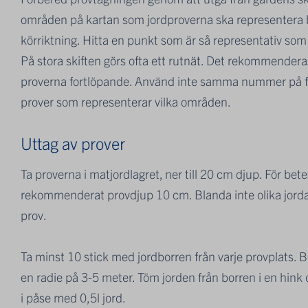
områden på kartan som jordproverna ska representera ba
körriktning. Hitta en punkt som är så representativ som
På stora skiften görs ofta ett rutnät. Det rekommendera
proverna fortlöpande. Använd inte samma nummer på flera
prover som representerar vilka områden.
Uttag av prover
Ta proverna i matjordlagret, ner till 20 cm djup. För b
rekommenderat provdjup 10 cm. Blanda inte olika jordart
prov.
Ta minst 10 stick med jordborren från varje provplats.
en radie på 3-5 meter. Töm jorden från borren i en hink o
i påse med 0,5l jord.