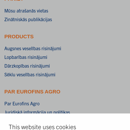
Mūsu atrašanās vietas
Zinātniskās publikācijas
PRODUCTS
Augsnes veselības risinājumi
Lopbarības risinājumi
Dārzkopības risinājumi
Sēklu veselības risinājumi
PAR EUROFINS AGRO
Par Eurofins Agro
Juridiskā informācija un politikas
Atbildības atruna
This website uses cookies
Privātuma paziņojums