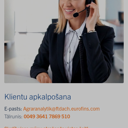
Klientu apkalpošana
E-pasts:
Agraranalytik@ftdach.eurofins.com
Tālrunis:
0049 3641 7869 510