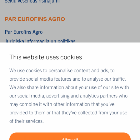
Sēklu veselības risinājumi
PAR EUROFINS AGRO
Par Eurofins Agro
Juridiskā informācija un politikas
Atbildības atruna
This website uses cookies
Privātuma paziņojums
Sīkdatnes
We use cookies to personalise content and ads, to
provide social media features and to analyse our traffic.
We also share information about your use of our site with
VAIRĀK PAR EUROFINS
our social media, advertising and analytics partners who
Karjera Eurofins
may combine it with other information that you’ve
Eurofins Scientific
provided to them or that they’ve collected from your use
Eurofins Scientific publiskā grupas direktorija
of their services.
Eurofins pasaules karte
Eurofins ilgtspējas pakalpojumi
Allow all