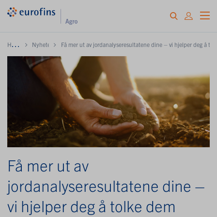
H
ome
Nyheter
Få mer ut av jordanalyseresultatene dine – vi hjelper deg å to
Få mer ut av
jordanalyseresultatene dine –
vi hjelper deg å tolke dem