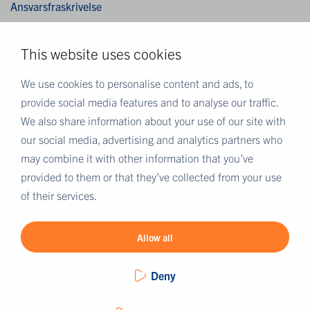
Ansvarsfraskrivelse
Cookies
This website uses cookies
MER EUROFINS
We use cookies to personalise content and ads, to
Eurofins Scientific
provide social media features and to analyse our traffic.
Eurofins i Norge
We also share information about your use of our site with
Eurofins Scientific public group directory
our social media, advertising and analytics partners who
may combine it with other information that you’ve
Eurofins Worldwide Map
provided to them or that they’ve collected from your use
Eurofins Careers
of their services.
Eurofins OnLine
Allow all
Deny