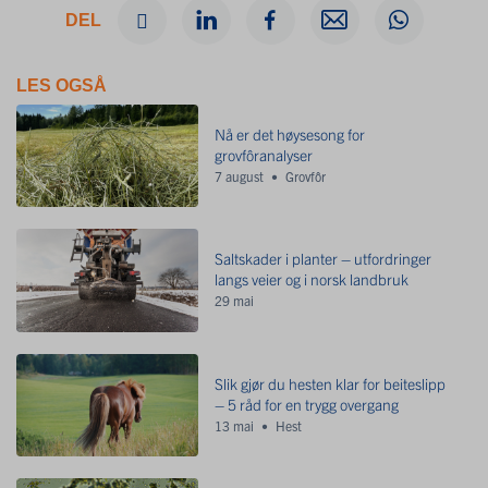
DEL
LES OGSÅ
Nå er det høysesong for
grovfôranalyser
7 august
Grovfôr
Saltskader i planter – utfordringer
langs veier og i norsk landbruk
29 mai
Slik gjør du hesten klar for beiteslipp
– 5 råd for en trygg overgang
13 mai
Hest