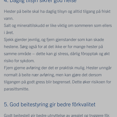
Hester på beite skal ha daglig tilsyn og alltid tilgang på friskt
vann.
Salt og mineraltilskudd er like viktig om sommeren som ellers
i året.
Sjekk gjerder jevnlig, og fjern gjenstander som kan skade
hestene. Sørg også for at det ikke er for mange hester på
samme område – dette kan gi stress, dårlig fôropptak og økt
risiko for sykdom.
Fjern gjerne avføring der det er praktisk mulig. Hester unngår
normalt å beite nær avføring, men kan gjøre det dersom
tilgangen på godt gress blir begrenset. Dette øker risikoen for
parasittsmitte.
5. God beitestyring gir bedre fôrkvalitet
Godt beitestell gir bedre utnyttelse av arealet og tryggere fôr.