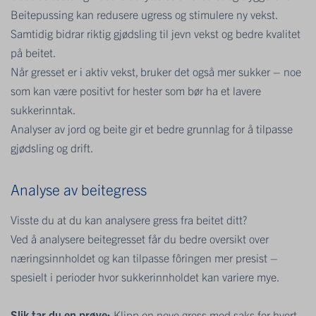
Beitepussing kan redusere ugress og stimulere ny vekst.
Samtidig bidrar riktig gjødsling til jevn vekst og bedre kvalitet
på beitet.
Når gresset er i aktiv vekst, bruker det også mer sukker – noe
som kan være positivt for hester som bør ha et lavere
sukkerinntak.
Analyser av jord og beite gir et bedre grunnlag for å tilpasse
gjødsling og drift.
Analyse av beitegress
Visste du at du kan analysere gress fra beitet ditt?
Ved å analysere beitegresset får du bedre oversikt over
næringsinnholdet og kan tilpasse fôringen mer presist –
spesielt i perioder hvor sukkerinnholdet kan variere mye.
Slik tar du en prøve:
Klipp en neve gress med saks for hvert