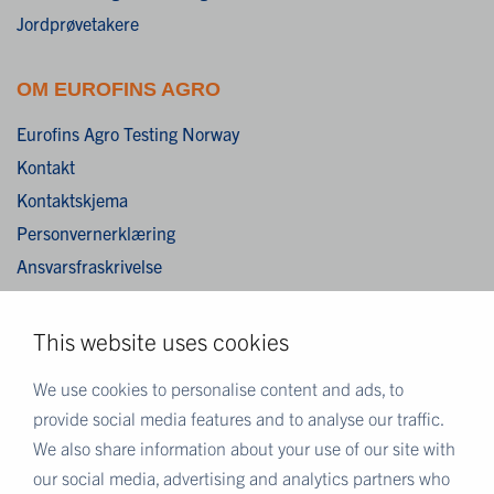
Jordprøvetakere
OM EUROFINS AGRO
Eurofins Agro Testing Norway
Kontakt
Kontaktskjema
Personvernerklæring
Ansvarsfraskrivelse
Cookies
This website uses cookies
MER EUROFINS
We use cookies to personalise content and ads, to
Eurofins Scientific
provide social media features and to analyse our traffic.
Eurofins i Norge
We also share information about your use of our site with
Eurofins Scientific public group directory
our social media, advertising and analytics partners who