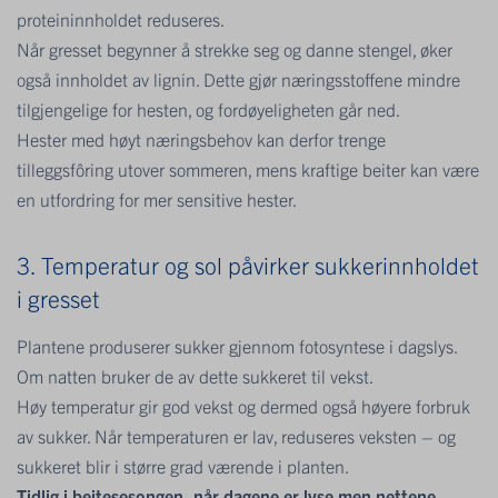
proteininnholdet reduseres.
Når gresset begynner å strekke seg og danne stengel, øker
også innholdet av lignin. Dette gjør næringsstoffene mindre
tilgjengelige for hesten, og fordøyeligheten går ned.
Hester med høyt næringsbehov kan derfor trenge
tilleggsfôring utover sommeren, mens kraftige beiter kan være
en utfordring for mer sensitive hester.
3. Temperatur og sol påvirker sukkerinnholdet
i gresset
Plantene produserer sukker gjennom fotosyntese i dagslys.
Om natten bruker de av dette sukkeret til vekst.
Høy temperatur gir god vekst og dermed også høyere forbruk
av sukker. Når temperaturen er lav, reduseres veksten – og
sukkeret blir i større grad værende i planten.
Tidlig i beitesesongen, når dagene er lyse men nettene