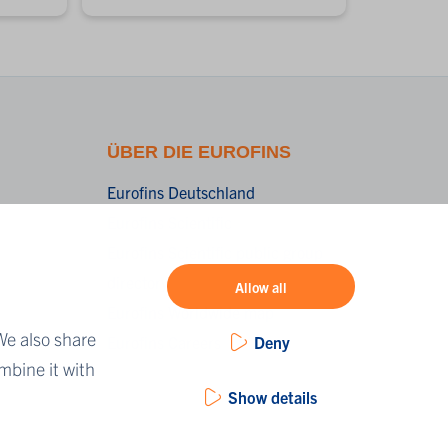
ÜBER DIE EUROFINS
Eurofins Deutschland
Eurofins Scientific
Eurofins Scientific public group
directory
Allow all
Eurofins Worldwide map
We also share
Deny
Eurofins Careers
mbine it with
Show details