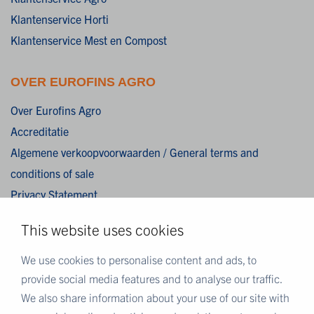
Klantenservice Horti
Klantenservice Mest en Compost
OVER EUROFINS AGRO
Over Eurofins Agro
Accreditatie
Algemene verkoopvoorwaarden / General terms and
conditions of sale
Privacy Statement
Cookies
This website uses cookies
Disclaimer
We use cookies to personalise content and ads, to
MEER EUROFINS
provide social media features and to analyse our traffic.
We also share information about your use of our site with
Eurofins Nederland