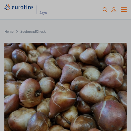
Home
ZeefgrondCheck