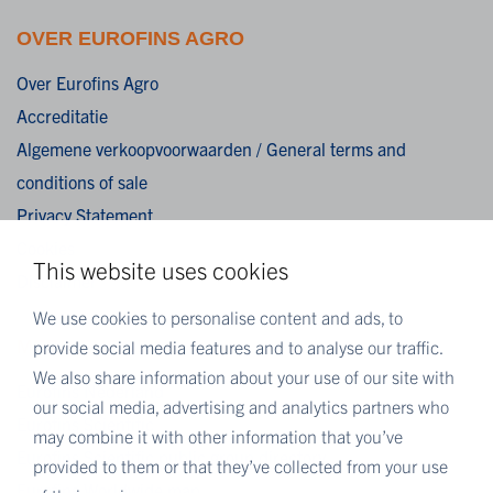
OVER EUROFINS AGRO
Over Eurofins Agro
Accreditatie
Algemene verkoopvoorwaarden / General terms and
conditions of sale
Privacy Statement
Cookies
This website uses cookies
Disclaimer
We use cookies to personalise content and ads, to
MEER EUROFINS
provide social media features and to analyse our traffic.
We also share information about your use of our site with
Eurofins Nederland
our social media, advertising and analytics partners who
Eurofins Scientific
may combine it with other information that you’ve
Eurofins Scientific public group directory
provided to them or that they’ve collected from your use
Eurofins Worldwide map