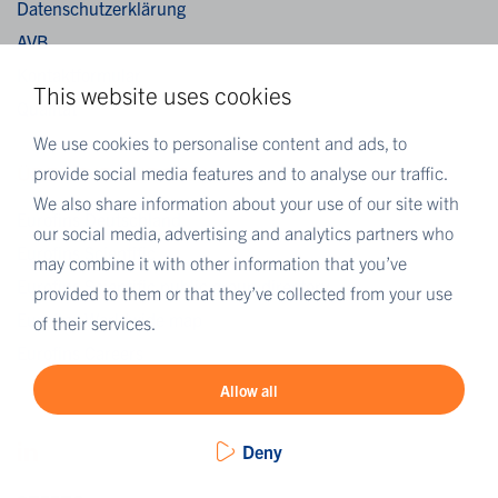
Datenschutzerklärung
AVB
Kontaktformular
This website uses cookies
Qualität
We use cookies to personalise content and ads, to
provide social media features and to analyse our traffic.
ÜBER DIE EUROFINS
We also share information about your use of our site with
Eurofins Deutschland
our social media, advertising and analytics partners who
Eurofins Scientific
may combine it with other information that you’ve
Eurofins Scientific public group directory
provided to them or that they’ve collected from your use
Eurofins Worldwide map
of their services.
Eurofins Careers
Allow all
Deny