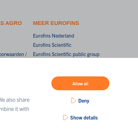
NS AGRO
MEER EUROFINS
Eurofins Nederland
Eurofins Scientific
oorwaarden /
Eurofins Scientific public group
onditions of
directory
Eurofins Worldwide map
Eurofins Careers
Allow all
We also share
Deny
mbine it with
Show details