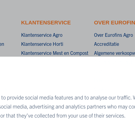
KLANTENSERVICE
OVER EUROFI
Klantenservice Agro
Over Eurofins Agro
en
Klantenservice Horti
Accreditatie
Klantenservice Mest en Compost
Algemene verkoopv
General terms and c
sale
Privacy Statement
aties
Cookies
to provide social media features and to analyse our traffic. 
Disclaimer
 social media, advertising and analytics partners who may co
r that they’ve collected from your use of their services.