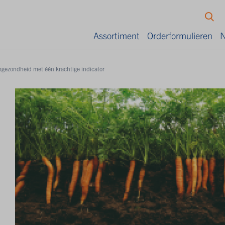
Assortiment
Orderformulieren
N
gezondheid met één krachtige indicator