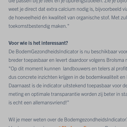
die passen bij je teelt en je opbrengstdoelen. Zie je bi
weet je direct dat extra calcium nodig is, bijvoorbeeld vi
de hoeveelheid én kwaliteit van organische stof. Met z
toekomstbestendig maken."
Voor wie is het interessant?
De BodemGezondheidsIndicator is nu beschikbaar voo
breder toepasbaar en levert daardoor volgens Brolsma 
"Op dit moment kunnen landbouwers en telers al prof
dus concrete inzichten krijgen in de bodemkwaliteit en
Daarnaast is de indicator uitstekend toepasbaar voor de
meting en optimale transparantie worden zij beter in s
is echt een allemansvriend!”
Wil je meer weten over de BodemgezondheidsIndicato