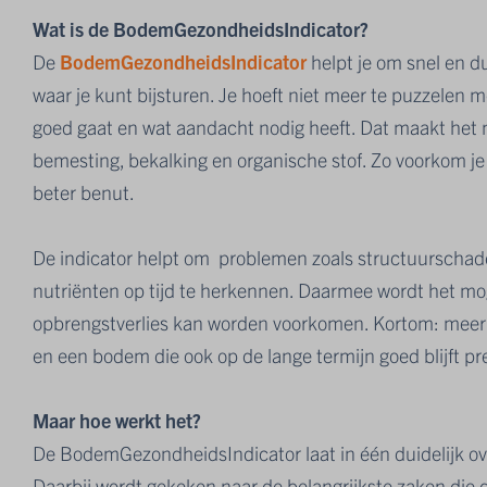
Wat is de BodemGezondheidsIndicator?
De
BodemGezondheidsIndicator
helpt je om snel en d
waar je kunt bijsturen. Je hoeft niet meer te puzzelen met
goed gaat en wat aandacht nodig heeft. Dat maakt het 
bemesting, bekalking en organische stof. Zo voorkom j
beter benut.
De indicator helpt om problemen zoals structuurschade
nutriënten op tijd te herkennen. Daarmee wordt het mog
opbrengstverlies kan worden voorkomen. Kortom: meer ze
en een bodem die ook op de lange termijn goed blijft pr
Maar hoe werkt het?
De BodemGezondheidsIndicator laat in één duidelijk ove
Daarbij wordt gekeken naar de belangrijkste zaken die d