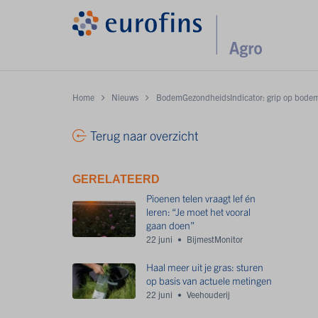
Home
Nieuws
BodemGezondheidsIndicator: grip op bodem
Terug naar overzicht
GERELATEERD
Pioenen telen vraagt lef én
leren: “Je moet het vooral
gaan doen”
22 juni
BijmestMonitor
Haal meer uit je gras: sturen
op basis van actuele metingen
22 juni
Veehouderij