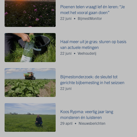
Pioenen telen vraagt lef én leren: “Je
moet het vooral gaan doen”
22 juni
BijmestMonitor
Haal meer uit je gras: sturen op basis
van actuele metingen
22 juni
Veehouderij
Bijmestonderzoek: de sleutel tot
gerichte bijbemesting in het seizoen
22 juni
Koos Rypma: veertig jaar lang
monsteren én luisteren
29 april
Nieuwsberichten