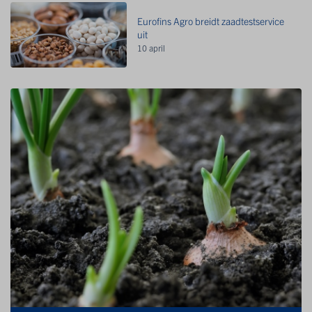
Eurofins Agro breidt zaadtestservice
uit
10 april