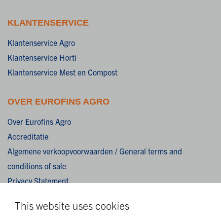
KLANTENSERVICE
Klantenservice Agro
Klantenservice Horti
Klantenservice Mest en Compost
OVER EUROFINS AGRO
Over Eurofins Agro
Accreditatie
Algemene verkoopvoorwaarden / General terms and
conditions of sale
Privacy Statement
Cookies
This website uses cookies
Disclaimer