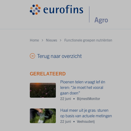
Home
Nieuws
Functionele groepen nutriënten
Terug naar overzicht
GERELATEERD
Pioenen telen vraagt lef én
leren: “Je moet het vooral
gaan doen”
22 juni
BijmestMonitor
Haal meer uit je gras: sturen
op basis van actuele metingen
22 juni
Veehouderij