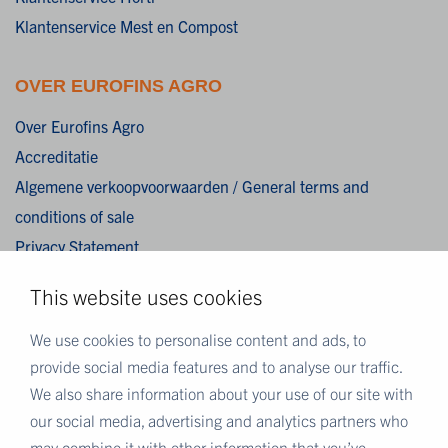
Klantenservice Mest en Compost
OVER EUROFINS AGRO
Over Eurofins Agro
Accreditatie
Algemene verkoopvoorwaarden / General terms and
conditions of sale
Privacy Statement
Cookies
This website uses cookies
Disclaimer
We use cookies to personalise content and ads, to
MEER EUROFINS
provide social media features and to analyse our traffic.
We also share information about your use of our site with
Eurofins Nederland
our social media, advertising and analytics partners who
Eurofins Scientific
may combine it with other information that you’ve