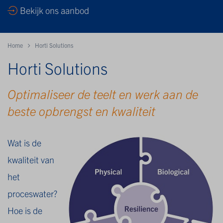
Bekijk ons aanbod
Home
Horti Solutions
Horti Solutions
Optimaliseer de teelt en werk aan de
beste opbrengst en kwaliteit
Wat is de
kwaliteit van
het
proceswater?
Hoe is de