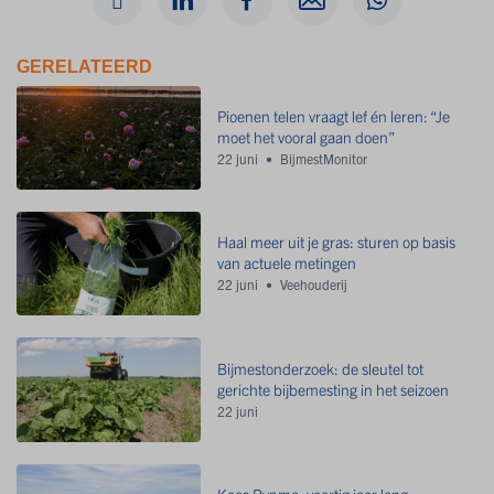
GERELATEERD
Pioenen telen vraagt lef én leren: “Je
moet het vooral gaan doen”
22 juni
BijmestMonitor
Haal meer uit je gras: sturen op basis
van actuele metingen
22 juni
Veehouderij
Bijmestonderzoek: de sleutel tot
gerichte bijbemesting in het seizoen
22 juni
Koos Rypma: veertig jaar lang