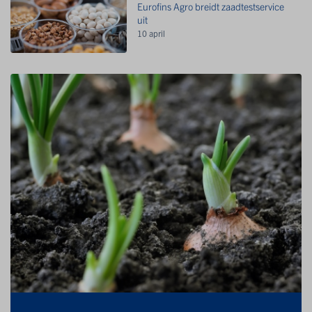
Eurofins Agro breidt zaadtestservice
uit
10 april