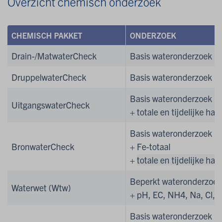
Overzicht chemisch onderzoek
CHEMISCH PAKKET
ONDERZOEK
Drain-/MatwaterCheck
Basis wateronderzoek
DruppelwaterCheck
Basis wateronderzoek
Basis wateronderzoek
UitgangswaterCheck
+ totale en tijdelijke har
Basis wateronderzoek
BronwaterCheck
+ Fe-totaal
+
totale en tijdelijke har
Beperkt wateronderzoek
Waterwet (Wtw)
+
pH, EC, NH4, Na, Cl, 
Basis wateronderzoek