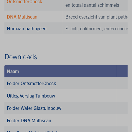
OntsmetterCheck
en totaal aantal schimmels
DNA Multiscan
Breed overzicht van plant patho
Humaan pathogeen
E. coli, coliformen, enterococcen
Downloads
Naam
Folder OntsmetterCheck
1
Uitleg Verslag Tuinbouw
1
Folder Water Glastuinbouw
1
Folder DNA Multiscan
1