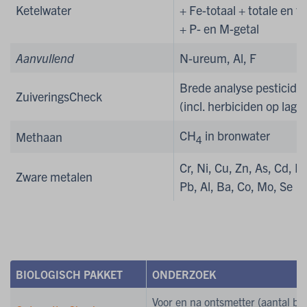
Ketelwater
+
Fe-totaal + totale en ti
+ P- en M-getal
Aanvullend
N-ureum, Al, F
Brede analyse pesticide
ZuiveringsCheck
(incl. herbiciden op lage
CH
in bronwater
Methaan
4
Cr, Ni, Cu, Zn, As, Cd, H
Zware metalen
Pb, Al, Ba, Co, Mo, Se
BIOLOGISCH PAKKET
ONDERZOEK
Voor en na ontsmetter (aantal ba