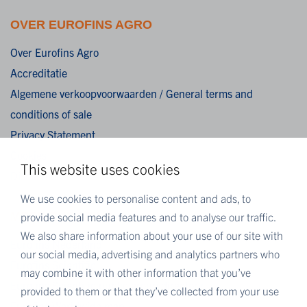
OVER EUROFINS AGRO
Over Eurofins Agro
Accreditatie
Algemene verkoopvoorwaarden / General terms and
conditions of sale
Privacy Statement
Cookies
This website uses cookies
Disclaimer
We use cookies to personalise content and ads, to
provide social media features and to analyse our traffic.
MEER EUROFINS
We also share information about your use of our site with
Eurofins Nederland
our social media, advertising and analytics partners who
Eurofins Scientific
may combine it with other information that you’ve
Eurofins Scientific public group directory
provided to them or that they’ve collected from your use
Eurofins Worldwide map