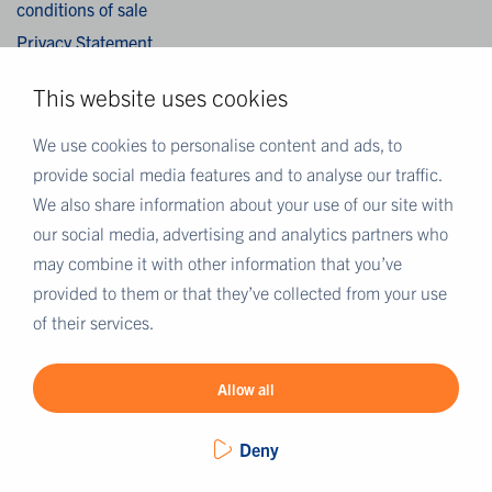
conditions of sale
Privacy Statement
Cookies
This website uses cookies
Disclaimer
We use cookies to personalise content and ads, to
MEER EUROFINS
provide social media features and to analyse our traffic.
We also share information about your use of our site with
Eurofins Nederland
our social media, advertising and analytics partners who
Eurofins Scientific
may combine it with other information that you’ve
Eurofins Scientific public group directory
provided to them or that they’ve collected from your use
Eurofins Worldwide map
of their services.
Eurofins Careers
Allow all
Deny