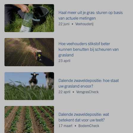
Haal meer uit je gras: sturen op basis
van actuele metingen
22 juni
Veehouderij
Hoe veehouders stikstof beter
kunnen benutten bij scheuren van
grasland
23 april
Dalende zwaveldepositie: hoe staat
uw grasland ervoor?
22 april
VersgrasCheck
Dalende zwaveldepositie: wat
betekent dat voor uw teelt?
17 maart
BodemCheck