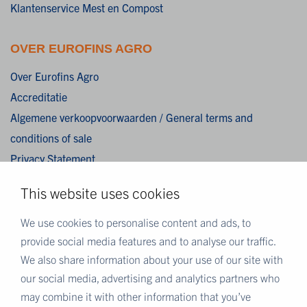
Klantenservice Mest en Compost
OVER EUROFINS AGRO
Over Eurofins Agro
Accreditatie
Algemene verkoopvoorwaarden / General terms and
conditions of sale
Privacy Statement
Cookies
This website uses cookies
Disclaimer
We use cookies to personalise content and ads, to
provide social media features and to analyse our traffic.
MEER EUROFINS
We also share information about your use of our site with
Eurofins Nederland
our social media, advertising and analytics partners who
Eurofins Scientific
may combine it with other information that you’ve