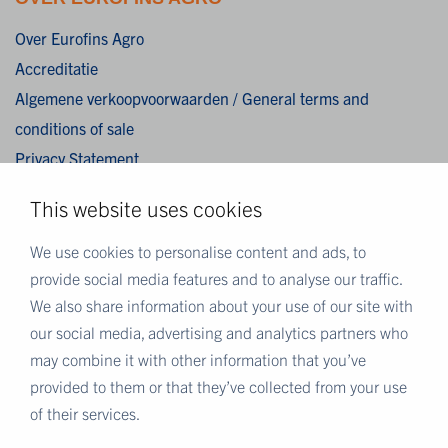
Over Eurofins Agro
Accreditatie
Algemene verkoopvoorwaarden / General terms and
conditions of sale
Privacy Statement
Cookies
This website uses cookies
Disclaimer
We use cookies to personalise content and ads, to
provide social media features and to analyse our traffic.
MEER EUROFINS
We also share information about your use of our site with
Eurofins Nederland
our social media, advertising and analytics partners who
Eurofins Scientific
may combine it with other information that you’ve
Eurofins Scientific public group directory
provided to them or that they’ve collected from your use
Eurofins Worldwide map
of their services.
Eurofins Careers