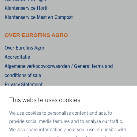
Klantenservice Horti
Klantenservice Mest en Compost
OVER EUROFINS AGRO
Over Eurofins Agro
Accreditatie
Algemene verkoopvoorwaarden / General terms and
conditions of sale
Privacy Statement
Cookies
This website uses cookies
Disclaimer
We use cookies to personalise content and ads, to
provide social media features and to analyse our traffic.
MEER EUROFINS
We also share information about your use of our site with
Eurofins Nederland