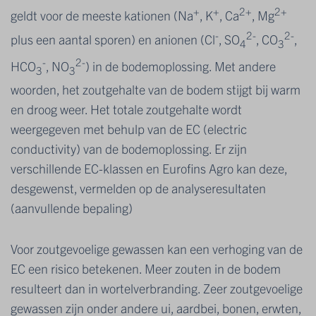
+
+
2+
2+
geldt voor de meeste kationen (Na
, K
, Ca
, Mg
-
2-
2-
plus een aantal sporen) en anionen (Cl
, SO
, CO
,
4
3
-
2-
HCO
, NO
) in de bodemoplossing. Met andere
3
3
woorden, het zoutgehalte van de bodem stijgt bij warm
en droog weer. Het totale zoutgehalte wordt
weergegeven met behulp van de EC (electric
conductivity) van de bodemoplossing. Er zijn
verschillende EC-klassen en Eurofins Agro kan deze,
desgewenst, vermelden op de analyseresultaten
(aanvullende bepaling)
Voor zoutgevoelige gewassen kan een verhoging van de
EC een risico betekenen. Meer zouten in de bodem
resulteert dan in wortelverbranding. Zeer zoutgevoelige
gewassen zijn onder andere ui, aardbei, bonen, erwten,