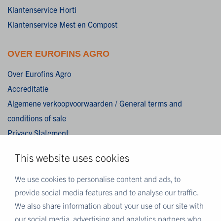
Klantenservice Horti
Klantenservice Mest en Compost
OVER EUROFINS AGRO
Over Eurofins Agro
Accreditatie
Algemene verkoopvoorwaarden / General terms and
conditions of sale
Privacy Statement
Cookies
This website uses cookies
Disclaimer
We use cookies to personalise content and ads, to
MEER EUROFINS
provide social media features and to analyse our traffic.
We also share information about your use of our site with
Eurofins Nederland
our social media, advertising and analytics partners who