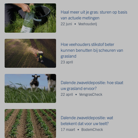
Haal meer uit je gras: sturen op basis
van actuele metingen
22 juni
Veehouderij
Hoe veehouders stikstof beter
kunnen benutten bij scheuren van
grasland
23 april
Dalende zwaveldepositie: hoe staat
uw grasland ervoor?
22 april
VersgrasCheck
Dalende zwaveldepositie: wat
betekent dat voor uw teelt?
17 maart
BodemCheck