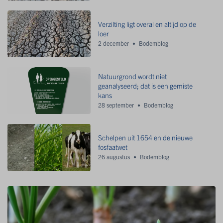
Verzilting ligt overal en altijd op de
loer
2 december
Bodemblog
Natuurgrond wordt niet
geanalyseerd; dat is een gemiste
kans
28 september
Bodemblog
Schelpen uit 1654 en de nieuwe
fosfaatwet
26 augustus
Bodemblog