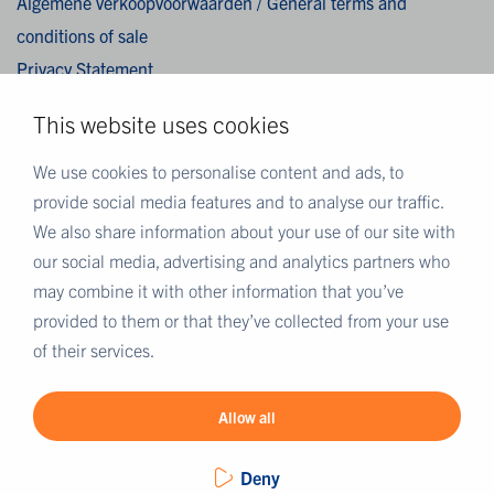
Algemene verkoopvoorwaarden / General terms and
conditions of sale
Privacy Statement
Cookies
This website uses cookies
Disclaimer
We use cookies to personalise content and ads, to
provide social media features and to analyse our traffic.
MEER EUROFINS
We also share information about your use of our site with
Eurofins Nederland
our social media, advertising and analytics partners who
Eurofins Scientific
may combine it with other information that you’ve
Eurofins Scientific public group directory
provided to them or that they’ve collected from your use
Eurofins Worldwide map
of their services.
Eurofins Careers
Allow all
Deny