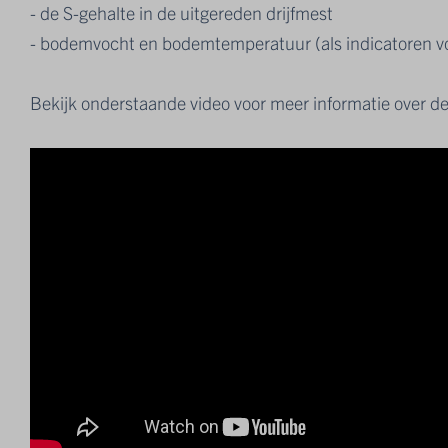
- de S-gehalte in de uitgereden drijfmest
- bodemvocht en bodemtemperatuur (als indicatoren vo
Bekijk onderstaande video voor meer informatie over d