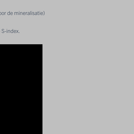
or de mineralisatie)
e S-index.