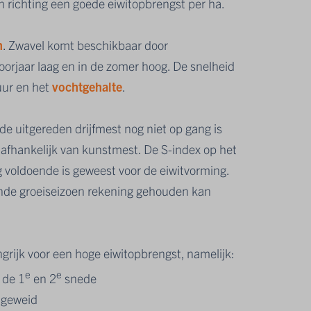
n richting een goede eiwitopbrengst per ha.
n
. Zwavel komt beschikbaar door
voorjaar laag en in de zomer hoog. De snelheid
uur en het
vochtgehalte
.
de uitgereden drijfmest nog niet op gang is
 afhankelijk van kunstmest. De S-index op het
g voldoende is geweest voor de eiwitvorming.
ende groeiseizoen rekening gehouden kan
ngrijk voor een hoge eiwitopbrengst, namelijk:
e
e
 de 1
en 2
snede
/ geweid