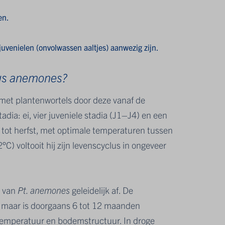
en.
 juvenielen (onvolwassen aaltjes) aanwezig zijn.
us anemones?
met plantenwortels door deze vanaf de
dia: ei, vier juveniele stadia (J1–J4) en een
e tot herfst, met optimale temperaturen tussen
) voltooit hij zijn levenscyclus in ongeveer
e van
Pt. anemones
geleidelijk af. De
t, maar is doorgaans 6 tot 12 maanden
temperatuur en bodemstructuur. In droge