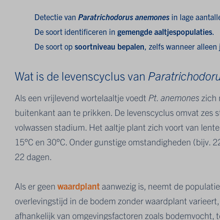
Detectie van
Paratrichodorus anemones
in lage aantall
De soort identificeren in
gemengde aaltjespopulaties
.
De soort op
soortniveau bepalen
, zelfs wanneer alleen
Wat is de levenscyclus van
Paratrichodor
Als een vrijlevend wortelaaltje voedt
Pt. anemones
zich 
buitenkant aan te prikken. De levenscyclus omvat zes sta
volwassen stadium. Het aaltje plant zich voort van lent
15°C en 30°C. Onder gunstige omstandigheden (bijv. 22°C
22 dagen.
Als er geen
waardplant
aanwezig is, neemt de populati
overlevingstijd in de bodem zonder waardplant varieer
afhankelijk van omgevingsfactoren zoals bodemvocht, 