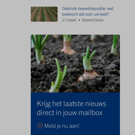
Dalende zwaveldepositie: wat
betekent dat voor uw teelt?
17 maart
BodemCheck
Krijg het laatste nieuws
direct in jouw mailbox
Meld je nu aan!