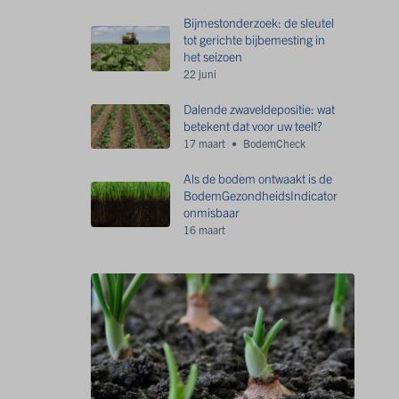
Bijmestonderzoek: de sleutel
tot gerichte bijbemesting in
het seizoen
22 juni
Dalende zwaveldepositie: wat
betekent dat voor uw teelt?
17 maart
BodemCheck
Als de bodem ontwaakt is de
BodemGezondheidsIndicator
onmisbaar
16 maart