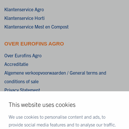
Klantenservice Agro
Klantenservice Horti
Klantenservice Mest en Compost
OVER EUROFINS AGRO
Over Eurofins Agro
Accreditatie
Algemene verkoopvoorwaarden / General terms and
conditions of sale
Privacy Statement
Cookies
This website uses cookies
Disclaimer
We use cookies to personalise content and ads, to
MEER EUROFINS
provide social media features and to analyse our traffic.