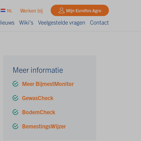
Werken bij
NL
Mijn Eurofins Agro
ieuws
Wiki's
Veelgestelde vragen
Contact
Meer informatie
Meer BijmestMonitor
GewasCheck
BodemCheck
BemestingsWijzer