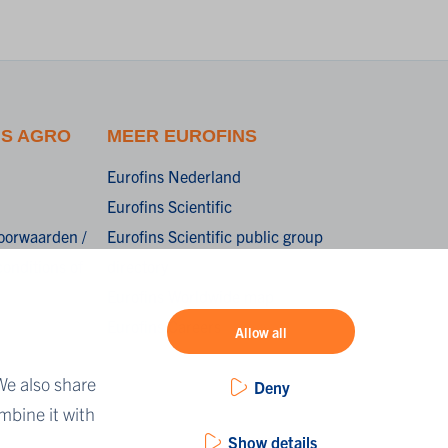
NS AGRO
MEER EUROFINS
Eurofins Nederland
Eurofins Scientific
oorwaarden /
Eurofins Scientific public group
onditions of
directory
Eurofins Worldwide map
Eurofins Careers
Allow all
We also share
Deny
mbine it with
Show details