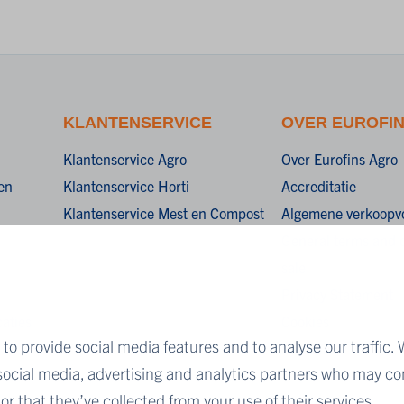
KLANTENSERVICE
OVER EUROFI
Klantenservice Agro
Over Eurofins Agro
en
Klantenservice Horti
Accreditatie
Klantenservice Mest en Compost
Algemene verkoopv
General terms and c
sale
Privacy Statement
aties
Cookies
to provide social media features and to analyse our traffic. 
Disclaimer
 social media, advertising and analytics partners who may co
r that they’ve collected from your use of their services.