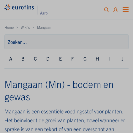
Home
Wiki's
Mangaan
A
B
C
D
E
F
G
H
I
J
Mangaan (Mn) - bodem en
gewas
Mangaan is een essentiële voedingsstof voor planten.
Het beïnvloedt de groei van planten, zowel wanneer er
sprake is van een tekort of van een overschot aan