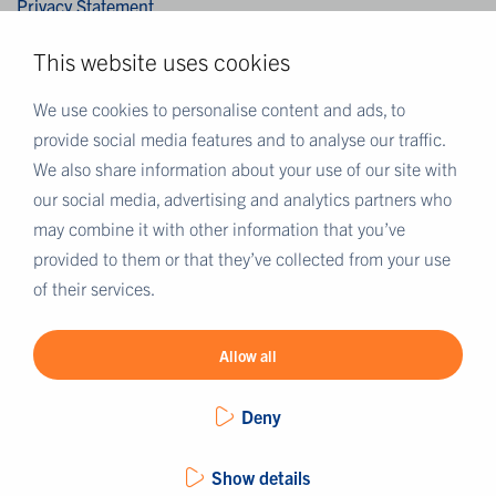
Privacy Statement
Cookies
This website uses cookies
Disclaimer
We use cookies to personalise content and ads, to
MEER EUROFINS
provide social media features and to analyse our traffic.
We also share information about your use of our site with
Eurofins Nederland
our social media, advertising and analytics partners who
Eurofins Scientific
may combine it with other information that you’ve
Eurofins Scientific public group directory
provided to them or that they’ve collected from your use
Eurofins Worldwide map
of their services.
Eurofins Careers
Allow all
Deny
Show details