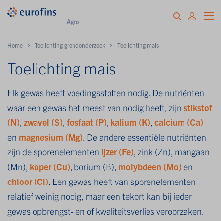
Home
Toelichting grondonderzoek
Toelichting mais
Toelichting mais
Elk gewas heeft voedingsstoffen nodig. De nutriënten
waar een gewas het meest van nodig heeft, zijn
stikstof
(N)
,
zwavel (S)
,
fosfaat (P)
,
kalium (K)
,
calcium (Ca)
en
magnesium (Mg)
. De andere essentiële nutriënten
zijn de sporenelementen
ijzer (Fe)
, zink (Zn), mangaan
(Mn),
koper (Cu)
, borium (B),
molybdeen (Mo)
en
chloor (Cl)
. Een gewas heeft van sporenelementen
relatief weinig nodig, maar een tekort kan bij ieder
gewas opbrengst- en of kwaliteitsverlies veroorzaken.