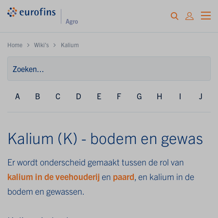
Home
Wiki's
Kalium
A
B
C
D
E
F
G
H
I
J
Kalium (K) - bodem en gewas
Er wordt onderscheid gemaakt tussen de rol van
kalium in de veehouderij
en
paard
, en kalium in de
bodem en gewassen.