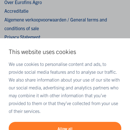
Over Eurofins Agro
Accreditatie
Algemene verkoopvoorwaarden / General terms and
conditions of sale
Privacy Statement
Cookies
This website uses cookies
Disclaimer
We use cookies to personalise content and ads, to
provide social media features and to analyse our traffic.
MEER EUROFINS
We also share information about your use of our site with
Eurofins Nederland
our social media, advertising and analytics partners who
Eurofins Scientific
may combine it with other information that you’ve
Eurofins Scientific public group directory
provided to them or that they’ve collected from your use
Eurofins Worldwide map
of their services.
Eurofins Careers
Allow all