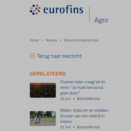
Home
Nieuws
Beperk droogteschade
Terug naar overzicht
GERELATEERD
Pioenen telen vraagt lef én
leren: “Je moet het vooral
gaan doen”
22 juni
BijmestMonitor
Meten, bijsturen en loslaten:
bouwen aan een bedrijf in
balans
22 juni
BijmestMonitor