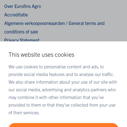
Over Eurofins Agro
Accreditatie
Algemene verkoopvoorwaarden / General terms and
conditions of sale
Privacy Statement
Cookies
This website uses cookies
Disclaimer
We use cookies to personalise content and ads, to
MEER EUROFINS
provide social media features and to analyse our traffic.
We also share information about your use of our site with
Eurofins Nederland
our social media, advertising and analytics partners who
Eurofins Scientific
may combine it with other information that you’ve
Eurofins Scientific public group directory
provided to them or that they’ve collected from your use
Eurofins Worldwide map
of their services.
Eurofins Careers