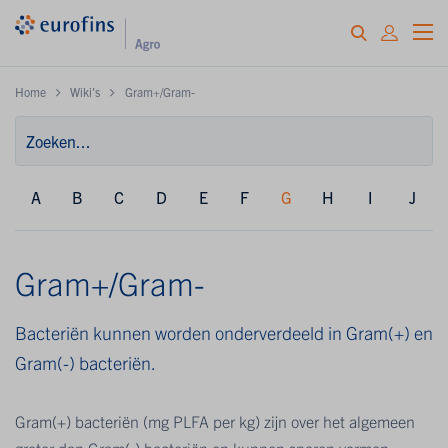
Home
Wiki's
Gram+/Gram-
A
B
C
D
E
F
G
H
I
J
Gram+/Gram-
Bacteriën kunnen worden onderverdeeld in Gram(+) en
Gram(-) bacteriën.
Gram(+) bacteriën (mg PLFA per kg) zijn over het algemeen
groter dan Gram(-) bacteriën en kunnen sporen vormen.